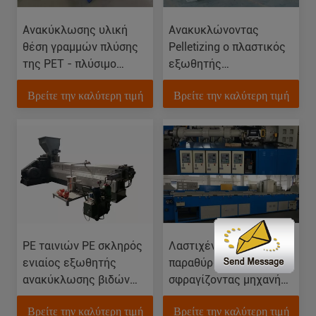
Ανακύκλωσης υλική
Ανακυκλώνοντας
θέση γραμμών πλύσης
Pelletizing ο πλαστικός
της PET - πλύσιμο
εξωθητής
νιφάδων
ανακύκλωσης, HDPE
Βρείτε την καλύτερη τιμή
Βρείτε την καλύτερη τιμή
καταναλωτικών
LDPE PP Granulator
μπουκαλιών
πλαστικών ταινιών
μηχανή
PE ταινιών PE σκληρός
Λαστιχένια πορτών και
ενιαίος εξωθητής
παραθύρων
ανακύκλωσης βιδών
σφραγίζοντας μηχανή
πλαστικός Pelletizing η
εξωθητών γραμμών
Βρείτε την καλύτερη τιμή
Βρείτε την καλύτερη τιμή
γραμμή
παραγωγής λαστιχένια