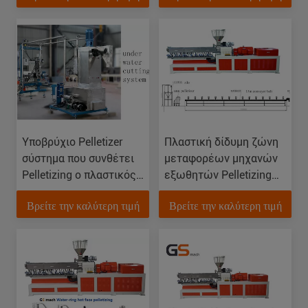
Υποβρύχιο Pelletizer
Πλαστική δίδυμη ζώνη
σύστημα που συνθέτει
μεταφορέων μηχανών
Pelletizing ο πλαστικός
εξωθητών Pelletizing
εξωθητής 500 κλ Χ
χωρίς νερό
Βρείτε την καλύτερη τιμή
Βρείτε την καλύτερη τιμή
σβόλων PE
220V/380V/480V