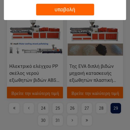
Βρείτε την καλύτερη τιμή
Βρείτε την καλύτερη τιμή
υποβολή
Ηλεκτρικό ελέγχου PP
Της EVA διπλή βιδών
σκέλος νερού
μηχανή κατασκευής
εξωθητών βιδών ABS
εξωθητών πλαστική
διπλό Pelletizing η
κάτω από το νερό
Βρείτε την καλύτερη τιμή
Βρείτε την καλύτερη τιμή
γραμμή
Pelletizing το σύστημα
24
25
26
27
28
29
30
31