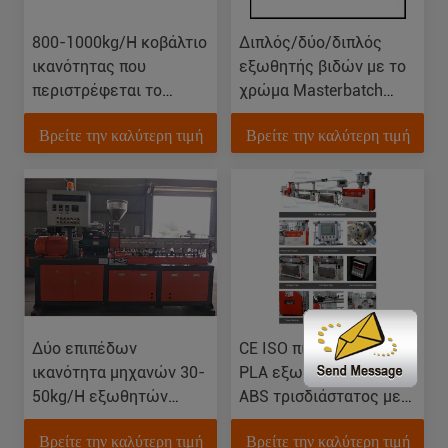
800-1000kg/H κοβάλτιο
Διπλός/δύο/διπλός
ικανότητας που
εξωθητής βιδών με το
περιστρέφεται το
χρώμα Masterbatch
δίδυμο εξωθητή
χρωστικών ουσιών της
Βρείτε την καλύτερη τιμή
Βρείτε την καλύτερη τιμή
βιδών για την υψηλή
EVA PET
γραμμή χημείας μορίων
Δύο επιπέδων
CE ISO πιστοποιημένος
ικανότητα μηχανών 30-
PLA εξωθητής ινών
50kg/H εξωθητών
ABS τρισδιάστατος με
Masterbatch χρώματος
την ανοχή +/--0.02mm
Βρείτε την καλύτερη τιμή
Βρείτε την καλύτερη τιμή
PE PP