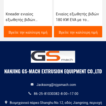
Kneader ενιαίος
Ενιαίος εξωθητής βιδών
εξωθητής βιδών
180 KW EVA με το
αναμικτών, πλαστική
σύστημα σβόλων σκελών
Granulator μηχανή
νερού
Βρείτε την καλύτερη τιμή
Βρείτε την καλύτερη τιμή
NANJING GS-MACH EXTRUSION EQUIPMENT CO.,LTD
Jacksong@njgsmach.com
86-25-81030382-8:00~17:00
Βιομηχανικό πάρκο Shanghu No.12, οδός Jiangning, περιοχή