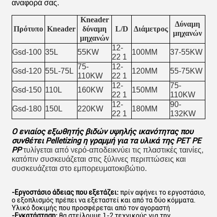
αναφορά σας.
Kneader
Δύναμη
Πρότυπο
Kneader
δύναμη
L/D
Διάμετρος
μηχανών
μηχανών
12-
Gsd-100
35L
55KW
100MM
37-55KW
22 1
75-
12-
Gsd-120
55L-75L
120MM
55-75KW
110KW
22 1
12-
75-
Gsd-150
110L
160KW
150MM
22 1
110KW
12-
90-
Gsd-180
150L
220KW
180MM
22 1
132KW
Ο ενιαίος εξωθητής βιδών υψηλής ικανότητας που
συνθέτει Pelletizing η γραμμή για τα υλικά της PET PE
PP
τυλίγεται από νερό-αποδεικνύει τις πλαστικές ταινίες,
κατόπιν συσκευάζεται στις ξύλινες
περιπτώσεις και
συσκευάζεται στο εμπορευματοκιβώτιο.
-Εργοστάσιο άδειας που εξετάζει:
πρίν αφήνει το εργοστάσιο,
ο εξοπλισμός πρέπει να εξεταστεί και από τα δύο κόμματα.
Υλικό δοκιμής που προσφέρεται από τον αγοραστή
-Εγκατάσταση:
θα στείλουμε 1-2 τεχνικούς για την