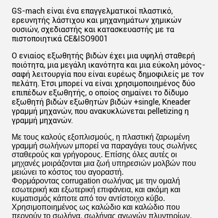
GS-mach είναι ένα επαγγελματικοί πλαστικό,
ερευνητής λάστιχου και μηχανημάτων χημικών
ουσιών, σχεδιαστής και κατασκευαστής με τα
πιστοποιητικά CE&ISO9001
Ο ενιαίος εξωθητής βιδών έχει μια υψηλή σταθερή
ποιότητα, μια μεγάλη ικανότητα και μια εύκολη μόνος-
σαφή λειτουργία που είναι ευρέως δημοφιλείς με τον
πελάτη. Έτσι μπορεί να είναι χρησιμοποιημένος δύο
επιπέδων εξωθητής, ο οποίος σημαίνει το δίδυμο
εξωθητή βιδών εξωθητών βιδών +single, Kneader
γραμμή μηχανών, που ανακυκλώνεται pelletizing η
γραμμή μηχανών.
Με τους καλούς εξοπλισμούς, η πλαστική ζαρωμένη
γραμμή σωλήνων μπορεί να παραγάγει τους σωλήνες
σταθερούς και γρήγορους. Επίσης όλες αυτές οι
μηχανές μοιράζονται μια ζωή υπηρεσιών μολβών που
μειώνει το κόστος του αγοραστή.
Φορμάροντας corrugation σωλήνας με την ομαλή
εσωτερική και εξωτερική επιφάνεια, και ακόμη και
κυματισμός κάποτε από τον αντίστοιχο κύβο.
Χρησιμοποιημένος ως καλώδιο και καλώδιο που
περνούν το σωλήνα, σωλήνας αγωγών πλυντηρίων,