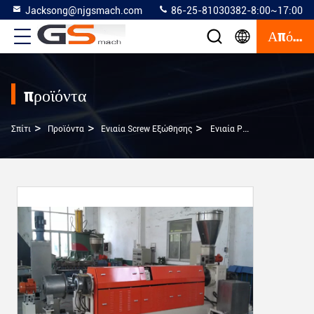
Jacksong@njgsmach.com
86-25-81030382-8:00~17:00
Απόσπασμα
προϊόντα
>
>
>
Σπίτι
Προϊόντα
Ενιαία Screw Εξώθησης
Ενιαία Pelletizing Βιδών Πλαστική Έγκριση CE Κοκκιοποίησης Μηχανών Ανακύκλωσης Υλική