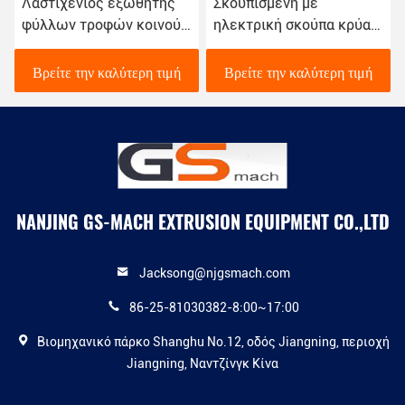
Λαστιχένιος εξωθητής
Σκουπισμένη με
φύλλων τροφών κοινού
ηλεκτρική σκούπα κρύα
κρύου, λαστιχένια
μηχανή εξωθητών
Granulator βίδα χάλυβα
τροφών λαστιχένια για
Βρείτε την καλύτερη τιμή
Βρείτε την καλύτερη τιμή
κραμάτων μηχανών
τη σφράγιση παραθύρων
και πορτών
NANJING GS-MACH EXTRUSION EQUIPMENT CO.,LTD
Jacksong@njgsmach.com
86-25-81030382-8:00~17:00
Βιομηχανικό πάρκο Shanghu No.12, οδός Jiangning, περιοχή
Jiangning, Ναντζίνγκ Κίνα