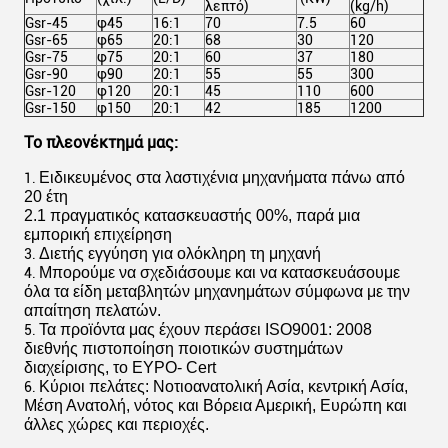
λεπτό)
(kg/h)
Gsr-45
φ45
16:1
70
7.5
60
Gsr-65
φ65
20:1
68
30
120
Gsr-75
φ75
20:1
60
37
180
Gsr-90
φ90
20:1
55
55
300
Gsr-120
φ120
20:1
45
110
600
Gsr-150
φ150
20:1
42
185
1200
Το πλεονέκτημά μας:
Ειδικευμένος στα λαστιχένια μηχανήματα πάνω από
1.
20 έτη
2.1 πραγματικός κατασκευαστής 00%, παρά μια
εμπορική επιχείρηση
Διετής εγγύηση για ολόκληρη τη μηχανή
3.
Μπορούμε να σχεδιάσουμε και να κατασκευάσουμε
4.
όλα τα είδη μεταβλητών μηχανημάτων σύμφωνα με την
απαίτηση πελατών.
Τα προϊόντα μας έχουν περάσει ISO9001: 2008
5.
διεθνής πιστοποίηση ποιοτικών συστημάτων
διαχείρισης, το ΕΥΡΟ- Cert
Κύριοι πελάτες: Νοτιοανατολική Ασία, κεντρική Ασία,
6.
Μέση Ανατολή, νότος και Βόρεια Αμερική, Ευρώπη και
άλλες χώρες και περιοχές.