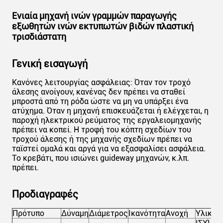
Ενιαία μηχανή ινών γραμμών παραγωγής
εξωθητών ινών εκτυπωτών βιδών πλαστική
τρισδιάστατη
Γενική εισαγωγή
Κανόνες λειτουργίας ασφάλειας: Όταν τον τροχό
άλεσης ανοίγουν, κανένας δεν πρέπει να σταθεί
μπροστά από τη ρόδα ώστε να μη να υπάρξει ένα
ατύχημα. Όταν η μηχανή επισκευάζεται ή ελέγχεται, η
παροχή ηλεκτρικού ρεύματος της εργαλειομηχανής
πρέπει να κοπεί. Η τροφή του κόπτη σχεδίων του
τροχού άλεσης ή της μηχανής σχεδίων πρέπει να
ταϊστεί ομαλά και αργά για να εξασφαλίσει ασφάλεια.
Το κρεβάτι, που ισιώνει guideway μηχανών, κ.λπ.
πρέπει.
Προδιαγραφές
Πρότυπο
Δύναμη
Διάμετρος
Ικανότητα
Ανοχή
Υλικό