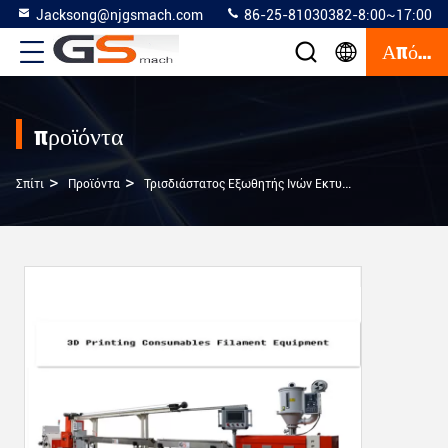
Jacksong@njgsmach.com
86-25-81030382-8:00~17:00
Απόσπασμα
προϊόντα
>
>
>
Σπίτι
Προϊόντα
Τρισδιάστατος Εξωθητής Ινών Εκτυπωτών
Πλαστι