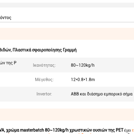
ϊόντος
βιδών
,
Πλαστικά σφαιροποίησης Γραμμή
ών της P
Ικανότητας:
80~120kg/h
Μέγεθος:
12*0.8*1.8m
Invertor:
ABB και διάσημο εμπορικό σήμα
 EVA, χρώμα masterbatch 80~120kg/h χρωστικών ουσιών της PET
έχει
τ