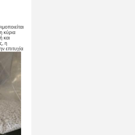
ιμοποιείται
η κύρια
ή και
ς, η
ην επιτυχία