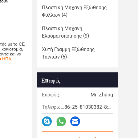
τούν
Πλαστική Μηχανή Εξώθησης
Φύλλων
(4)
Πλαστική Μηχανή
Ελασματοποίησης
(9)
τής με το CE
 καινοτομία,
Χυτή Γραμμή Εξώθησης
όντα και να
Ταινιών
(5)
ι ΗΠΑ,
Επαφές
Επαφές:
Mr. Zhang
Τηλεφώνημα:
86-25-81030382-8:00~17:00