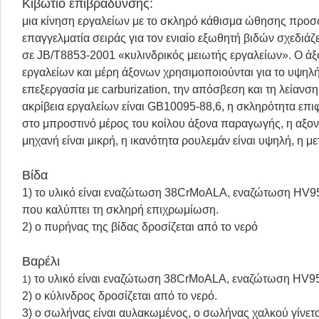
Κιβώτιο επιβράδυνσης:
μια κίνηση εργαλείων με το σκληρό κάθισμα ώθησης προσ
επαγγελματία σειράς για τον ενιαίο εξωθητή βιδών σχεδιάζε
σε JB/T8853-2001 «κυλινδρικός μειωτής εργαλείων». Ο άξ
εργαλείων και μέρη άξονων χρησιμοποιούνται για το υψηλή
επεξεργασία με carburization, την απόσβεση και τη λείανση
ακρίβεια εργαλείων είναι GB10095-88,6, η σκληρότητα επιφ
στο μπροστινό μέρος του κοίλου άξονα παραγωγής, η αξον
μηχανή είναι μικρή, η ικανότητα ρουλεμάν είναι υψηλή, η μ
Βίδα
1) το υλικό είναι εναζώτωση 38CrMoALA, εναζώτωση HV950
που καλύπτει τη σκληρή επιχρωμίωση.
2) ο πυρήνας της βίδας δροσίζεται από το νερό
Βαρέλι
το υλικό είναι εναζώτωση 38CrMoALA, εναζώτωση HV950
1)
2) ο κύλινδρος δροσίζεται από το νερό.
3) ο σωλήνας είναι αυλακωμένος, ο σωλήνας χαλκού γίνεται,