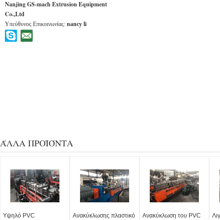
Nanjing GS-mach Extrusion Equipment
Co.,Ltd
Υπεύθυνος Επικοινωνίας:
nancy li
ΆΛΛΑ ΠΡΟΪΌΝΤΑ
Υψηλό PVC
Ανακύκλωσης πλαστικό
Ανακύκλωση του PVC
Λι