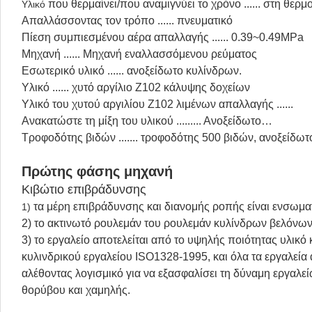
που θερμαίνει/που αναμιγνύει το χρόνο ...... στη θε
Υλικό
Απαλλάσσοντας τον τρόπο ...... πνευματικό
Πίεση συμπιεσμένου αέρα απαλλαγής ...... 0.39~0.49MPa
Μηχανή ...... Μηχανή εναλλασσόμενου ρεύματος
Εσωτερικό υλικό ...... ανοξείδωτο κυλίνδρων.
Υλικό ...... χυτό αργίλιο Z102 κάλυψης δοχείων
Υλικό του χυτού αργιλίου Z102 λιμένων απαλλαγής ......
Ανακατώστε τη μίξη του υλικού ......... Ανοξείδωτο…
Τροφοδότης βιδών ....... τροφοδότης 500 βιδών, ανοξείδω
Πρώτης φάσης μηχανή
Κιβώτιο επιβράδυνσης
τα μέρη επιβράδυνσης και διανομής ροπής είναι ενσωματ
1)
2) το ακτινωτό ρουλεμάν του ρουλεμάν κυλίνδρων βελόνων
3) το εργαλείο αποτελείται από το υψηλής ποιότητας υλικό
κυλινδρικού εργαλείου ISO1328-1995, και όλα τα εργαλεία α
αλέθοντας λογισμικό για να εξασφαλίσει τη δύναμη εργαλ
θορύβου και χαμηλής.