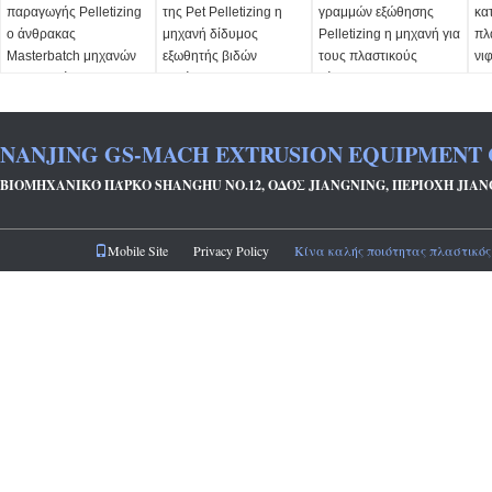
παραγωγής Pelletizing
της Pet Pelletizing η
γραμμών εξώθησης
κα
ο άνθρακας
μηχανή δίδυμος
Pelletizing η μηχανή για
πλ
Masterbatch μηχανών
εξωθητής βιδών
τους πλαστικούς
νι
PP που κάνει τους
αερόψυξης 300 κλ/Χ
κόκκους
τη
κόκκους χρώματος
NANJING GS-MACH EXTRUSION EQUIPMENT 
ΒΙΟΜΗΧΑΝΙΚΌ ΠΆΡΚΟ SHANGHU NO.12, ΟΔΌΣ JIANGNING, ΠΕΡΙΟΧΉ JIAN
Mobile Site
Privacy Policy
Κίνα καλής ποιότητας πλαστικός