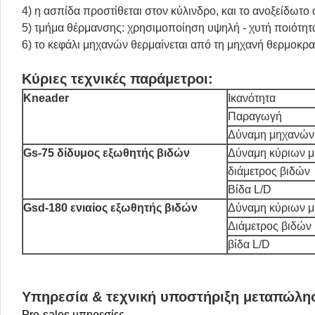
4) η ασπίδα προστίθεται στον κύλινδρο, και το ανοξείδωτο 
5) τμήμα θέρμανσης: χρησιμοποίηση υψηλή - χυτή ποιότητ
6) το κεφάλι μηχανών θερμαίνεται από τη μηχανή θερμοκ
Κύριες τεχνικές παράμετροι:
Kneader
Ικανότητα
Παραγωγή
Δύναμη μηχανών
Gs-75 δίδυμος εξωθητής βιδών
Δύναμη κύριων 
διάμετρος βιδών
Βίδα L/D
Gsd-180 ενιαίος εξωθητής βιδών
Δύναμη κύριων 
Διάμετρος βιδών
βίδα L/D
Υπηρεσία & τεχνική υποστήριξη
μεταπώλη
Pre-sales υπηρεσίες