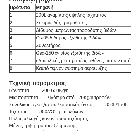
Πρότυπο
Μηχανή
1
200L αναμίκτης υψηλής ταχύτητας
2
Σπειροειδής τροφοδότης
3
Δίδυμος μετρώντας τροφοδότης βιδών
4
Gs-65 δίδυμος εξωθητής βιδών
5
Συνδετήρας
6
Gsd-150 ενιαίος εξωθητής βιδών
7
υδραυλικός μετατροπέας οθόνης πιάτων αυτ
8
Καυτό τέμνον σύστημα αερόψυξης
Τεχνική παράμετρος
Ικανότητα ......... 200-600Kg/h
Μια ποσότητα ...... λιγότερο από 120Kg/h τροφών
Συνολικός όγκος/αποτελεσματικός όγκος ........ 300L/150L
Ταχύτητα ........ 380/735r.p.m αξόνων
Πόλος αλλαγής κανονισμού ταχύτητας ......
Μόνος-τριβή τρόπων θέρμανσης ......