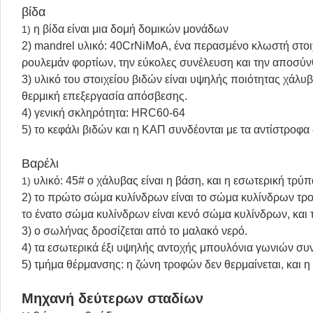
βίδα
η βίδα είναι μια δομή δομικών μονάδων
1)
2) mandrel υλικό: 40CrNiMoA, ένα περασμένο κλωστή στοιχε
ρουλεμάν φορτίων, την εύκολες συνέλευση και την αποσύν
3) υλικό του στοιχείου βιδών είναι υψηλής ποιότητας
χάλυβ
θερμική επεξεργασία απόσβεσης.
4) γενική σκληρότητα: HRC60-64
5) το κεφάλι βιδών και η ΚΑΠ συνδέονται με τα αντίστροφα
Βαρέλι
υλικό: 45# ο χάλυβας είναι η βάση, και η εσωτερική τρύ
1)
2) το πρώτο σώμα κυλίνδρων είναι το σώμα κυλίνδρων τρο
το ένατο σώμα κυλίνδρων είναι κενό σώμα κυλίνδρων, και
3) ο σωλήνας δροσίζεται από το μαλακό νερό.
4) τα εσωτερικά έξι υψηλής αντοχής μπουλόνια γωνιών συ
5) τμήμα θέρμανσης: η ζώνη τροφών δεν θερμαίνεται, και 
Μηχανή δεύτερων σταδίων